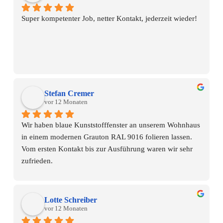
Interesse haben.
absolute Empfehlung!
Super kompetenter Job, netter Kontakt, jederzeit wieder!
Stefan Cremer
vor 12 Monaten
Wir haben blaue Kunststofffenster an unserem Wohnhaus 
in einem modernen Grauton RAL 9016 folieren lassen.
Vom ersten Kontakt bis zur Ausführung waren wir sehr 
zufrieden.
Wir hätten uns am Anfang nicht vorstellen können, dass 
uns das Ergebnis so überzeugt. Es sieht aus, als seien es 
neue Fenster.
Lotte Schreiber
Von uns eine klare Weiterempfehlung!
vor 12 Monaten