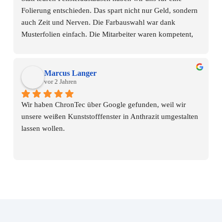
Folierung entschieden. Das spart nicht nur Geld, sondern 
auch Zeit und Nerven. Die Farbauswahl war dank 
Musterfolien einfach. Die Mitarbeiter waren kompetent, 
freundlich und pünktlich. Jetzt passt die Fensterfarbe 
wieder zur neuen Fassadenfarbe. Unser Haus hat optisch 
enorm gewonnen.
Marcus Langer
vor 2 Jahren
Wir haben ChronTec über Google gefunden, weil wir 
unsere weißen Kunststofffenster in Anthrazit umgestalten 
lassen wollen.
Unmittelbar nach unserer Anfrage hat sich Herr Nerling 
gemeldet, Details besprochen und ein Angebot gesendet.
Die Ausführung war professionell, das Team super 
freundlich und das Ergebnis weltklasse - besser als wir 
uns das jemals hätten vorstellen können.