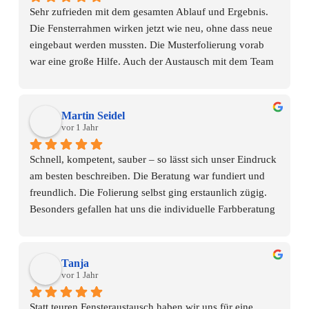
Sehr zufrieden mit dem gesamten Ablauf und Ergebnis. 
Die Fensterrahmen wirken jetzt wie neu, ohne dass neue 
eingebaut werden mussten. Die Musterfolierung vorab 
war eine große Hilfe. Auch der Austausch mit dem Team 
verlief angenehm und lösungsorientiert. Die Umsetzung 
erfolgte zügig und absolut sauber. Insgesamt eine klare 
Empfehlung.
Martin Seidel
vor 1 Jahr
Schnell, kompetent, sauber – so lässt sich unser Eindruck 
am besten beschreiben. Die Beratung war fundiert und 
freundlich. Die Folierung selbst ging erstaunlich zügig. 
Besonders gefallen hat uns die individuelle Farbberatung 
mit realer Musteransicht. Auch kleinere Anpassungen 
wurden problemlos berücksichtigt. Unser Haus hat durch 
die neue Fensterfarbe deutlich gewonnen.
Tanja
vor 1 Jahr
Statt teuren Fensteraustausch haben wir uns für eine 