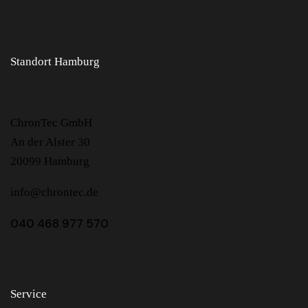
Standort Hamburg
ChronTec GmbH
An der Alster 30
20099 Hamburg
info@chrontec.de
040 468 977 570
Service