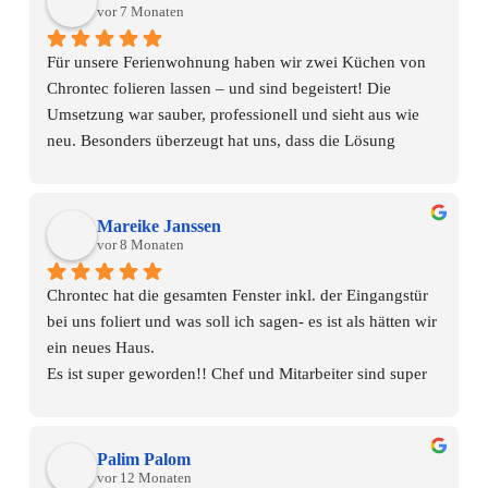
vor 7 Monaten
Für unsere Ferienwohnung haben wir zwei Küchen von 
Chrontec folieren lassen – und sind begeistert! Die 
Umsetzung war sauber, professionell und sieht aus wie 
neu. Besonders überzeugt hat uns, dass die Lösung 
deutlich günstiger war als der Kauf neuer Küchen. Die 
Farbauswahl war großartig, und das Ergebnis entspricht 
genau unseren Vorstellungen.
Mareike Janssen
vor 8 Monaten
Ein großes Lob auch an Herrn Nerling: Die 
Chrontec hat die gesamten Fenster inkl. der Eingangstür 
Kommunikation war von Anfang an vorbildlich – schnell, 
bei uns foliert und was soll ich sagen- es ist als hätten wir 
kompetent und immer freundlich. Alle Fragen wurden 
ein neues Haus.
umfassend beantwortet, und die Abwicklung verlief 
Es ist super geworden!! Chef und Mitarbeiter sind super 
absolut reibungslos.
freundlich, kompetent und für alle Fragen und Ideen 
zugänglich. Diese Firma zu beauftragen lohnt sich 
Wer eine kostengünstige, optisch hochwertige Alternative 
wirklich👍🏻 Wir sind total begeistert und bereits von den 
sucht und Wert auf zuverlässigen Service legt, ist bei 
Palim Palom
Nachbarn in der Straße angesprochen worden, die auch 
vor 12 Monaten
Chrontec bestens aufgehoben. Immer wieder gerne – 