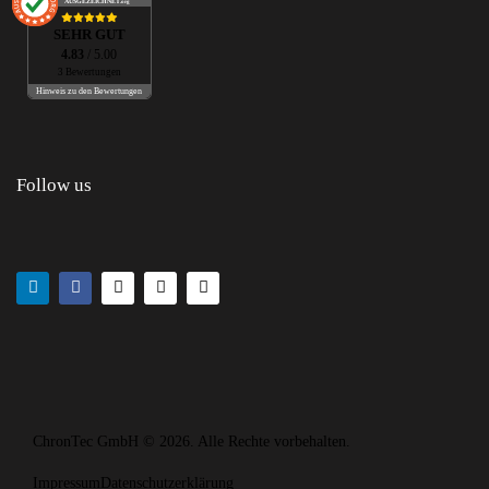
AUSGEZEICHNET
.org
SEHR GUT
4.83
/ 5.00
3 Bewertungen
Hinweis zu den Bewertungen
Follow us
ChronTec GmbH
© 2026. Alle Rechte vorbehalten.
Impressum
Datenschutzerklärung