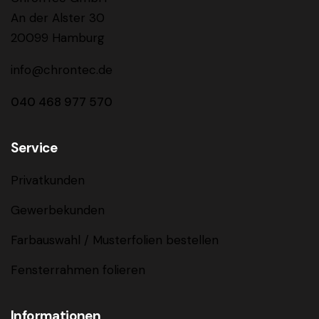
An der Alster 30
20099 Hamburg
info@chrontec.de
040 468 977 570
Service
Privatkunden
Gewerbekunden
Farbauswahl / Musterfolien bestellen
Fensterrahmen folieren
Informationen