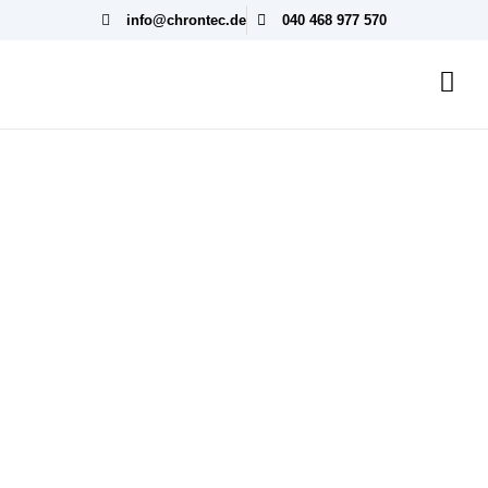
info@chrontec.de
040 468 977 570
Deine Karriere
mit ChronTec